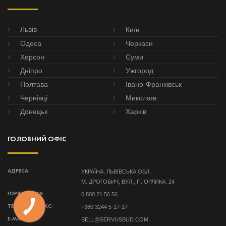
Львів
Київ
Одеса
Черкаси
Херсон
Суми
Дніпро
Ужгород
Полтава
Івано-Франківськ
Чернівці
Миколаїв
Донецьк
Харків
ГОЛОВНИЙ ОФІС
УКРАЇНА, ЛЬВІВСЬКА ОБЛ.
АДРЕСА:
М. ДРОГОБИЧ, ВУЛ., П. ОРЛИКА, 24
0 800 21 56 56
ГОРЯЧА ЛІНІЯ:
+380 3244 5-17-17
ТЕЛЕФОН/ФАКС:
КНОПКА
ЗВ'ЯЗКУ
SELL@SERVUSBUD.COM
E-MAIL: