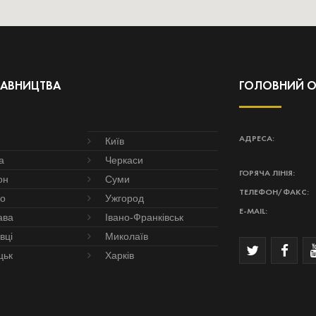
ТАВНИЦТВА
ГОЛОВНИЙ О
АДРЕСА:
Київ
а
Черкаси
ГОРЯЧА ЛІНІЯ:
он
Суми
ТЕЛЕФОН/ФАКС:
ро
Ужгород
E-MAIL:
ава
Івано-Франківськ
вці
Миколаїв
цьк
Харків