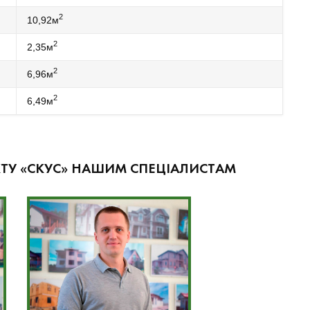
2
10,92м
2
2,35м
2
6,96м
2
6,49м
ТУ «СКУС» НАШИМ СПЕЦІАЛИСТАМ