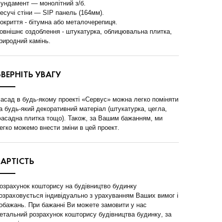
ундамент — монолітний з/б.
есучі стіни — SIP панель (164мм).
окриття - бітумна або металочерепиця.
овнішнє оздоблення - штукатурка, облицювальна плитка,
риродний камінь.
ЗВЕРНІТЬ УВАГУ
асад в будь-якому проекті «Сервус» можна легко поміняти
а будь-який декоративний матеріал (штукатурка, цегла,
асадна плитка тощо). Також, за Вашим бажанням, ми
егко можемо внести зміни в цей проект.
ВАРТІСТЬ
озрахунок кошторису на будівництво будинку
озраховується індивідуально з урахуванням Ваших вимог і
обажань. При бажанні Ви можете замовити у нас
етальний розрахунок кошторису будівництва будинку, за