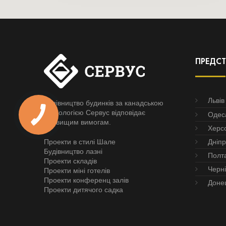
ПРЕДС
Львів
Будівництво будинків за канадською
технологією Сервус відповідає
Одес
найвищим вимогам.
Херс
Проекти в стилі Шале
Дніп
Будівництво лазні
Полт
Проекти складів
Черні
Проекти міні готелів
Проекти конференц залів
Доне
Проекти дитячого садка