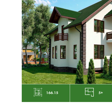
166.15
5+