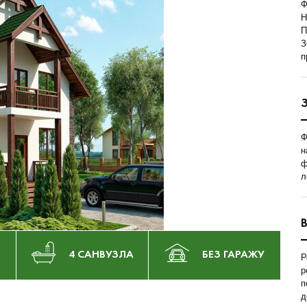
Ф
Н
П
З
п
Ф
н
ф
л
4 САНВУЗЛА
БЕЗ ГАРАЖУ
Р
р
п
д