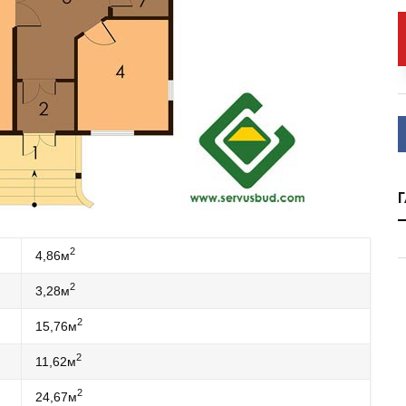
2
4,86м
2
3,28м
2
15,76м
2
11,62м
2
24,67м