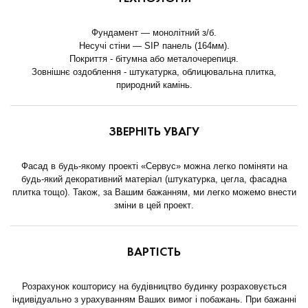
Фундамент — монолітний з/б.
Несучі стіни — SIP панель (164мм).
Покриття - бітумна або металочерепиця.
Зовнішнє оздоблення - штукатурка, облицювальна плитка,
природний камінь.
ЗВЕРНІТЬ УВАГУ
Фасад в будь-якому проекті «Сервус» можна легко поміняти на
будь-який декоративний матеріал (штукатурка, цегла, фасадна
плитка тощо). Також, за Вашим бажанням, ми легко можемо внести
зміни в цей проект.
ВАРТІСТЬ
Розрахунок кошторису на будівництво будинку розраховується
індивідуально з урахуванням Ваших вимог і побажань. При бажанні