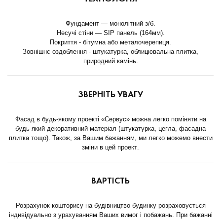
Фундамент — монолітний з/б.
Несучі стіни — SIP панель (164мм).
Покриття - бітумна або металочерепиця.
Зовнішнє оздоблення - штукатурка, облицювальна плитка,
природний камінь.
ЗВЕРНІТЬ УВАГУ
Фасад в будь-якому проекті «Сервус» можна легко поміняти на
будь-який декоративний матеріал (штукатурка, цегла, фасадна
плитка тощо). Також, за Вашим бажанням, ми легко можемо внести
зміни в цей проект.
ВАРТІСТЬ
Розрахунок кошторису на будівництво будинку розраховується
індивідуально з урахуванням Ваших вимог і побажань. При бажанні