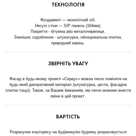
ТЕХНОЛОГІЯ
Фундамент — монолітний з/б.
Несучі стіни — SIP панель (164мм).
Покриття - бітумна або металочерепиця.
Зовнішнє оздоблення - штукатурка, облицювальна плитка,
природний камінь.
ЗВЕРНІТЬ УВАГУ
Фасад в будь-якому проекті «Сервус» можна легко поміняти на
будь-який декоративний матеріал (штукатурка, цегла, фасадна
плитка тощо). Також, за Вашим бажанням, ми легко можемо внести
зміни в цей проект.
ВАРТІСТЬ
Розрахунок кошторису на будівництво будинку розраховується