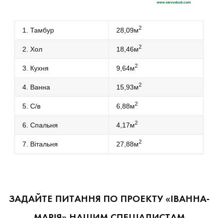
2
1. Тамбур
28,09м
2
2. Хол
18,46м
2
3. Кухня
9,64м
2
4. Ванна
15,93м
2
5. С/в
6,88м
2
6. Спальня
4,17м
2
7. Вітальня
27,88м
ЗАДАЙТЕ ПИТАННЯ ПО ПРОЕКТУ «ІВАННА-