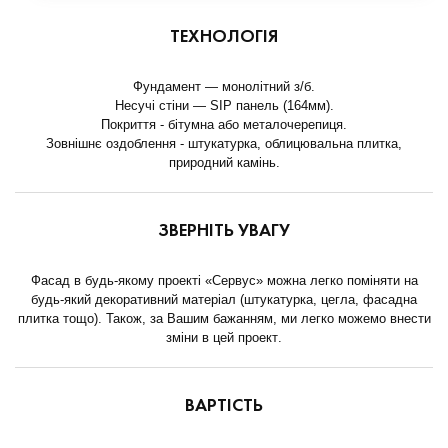
ТЕХНОЛОГІЯ
Фундамент — монолітний з/б.
Несучі стіни — SIP панель (164мм).
Покриття - бітумна або металочерепиця.
Зовнішнє оздоблення - штукатурка, облицювальна плитка,
природний камінь.
ЗВЕРНІТЬ УВАГУ
Фасад в будь-якому проекті «Сервус» можна легко поміняти на
будь-який декоративний матеріал (штукатурка, цегла, фасадна
плитка тощо). Також, за Вашим бажанням, ми легко можемо внести
зміни в цей проект.
ВАРТІСТЬ