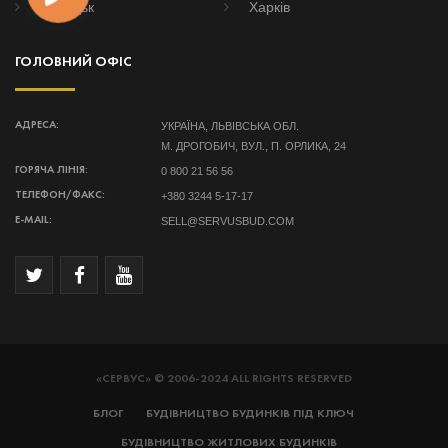
Донецьк
Харків
ГОЛОВНИЙ ОФІС
УКРАЇНА, ЛЬВІВСЬКА ОБЛ.
АДРЕСА:
М. ДРОГОБИЧ, ВУЛ., П. ОРЛИКА, 24
0 800 21 56 56
ГОРЯЧА ЛІНІЯ:
+380 3244 5-17-17
ТЕЛЕФОН/ФАКС:
SELL@SERVUSBUD.COM
E-MAIL:
«СЕРВУС» © 2006-2024 ALL RIGHTS RESERVED
БЛОГ
БУДІВНИЦТВО БУДИНКІВ ПІД КЛЮЧ
БУДІВНИЦТВО ЖИТЛОВИХ БУДИНКІВ