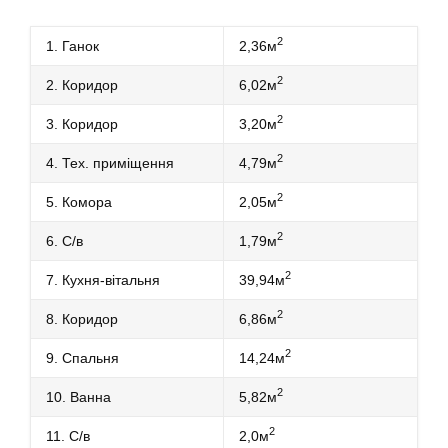
2
1. Ганок
2,36м
2
2. Коридор
6,02м
2
3. Коридор
3,20м
2
4. Тех. приміщення
4,79м
2
5. Комора
2,05м
2
6. С/в
1,79м
2
7. Кухня-вітальня
39,94м
2
8. Коридор
6,86м
2
9. Спальня
14,24м
2
10. Ванна
5,82м
2
11. С/в
2,0м