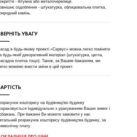
окриття - бітумна або металочерепиця.
овнішнє оздоблення - штукатурка, облицювальна плитка,
риродний камінь.
ЗВЕРНІТЬ УВАГУ
асад в будь-якому проекті «Сервус» можна легко поміняти
а будь-який декоративний матеріал (штукатурка, цегла,
асадна плитка тощо). Також, за Вашим бажанням, ми
егко можемо внести зміни в цей проект.
ВАРТІСТЬ
озрахунок кошторису на будівництво будинку
озраховується індивідуально з урахуванням Ваших вимог і
обажань. При бажанні Ви можете замовити у нас
етальний розрахунок кошторису будівництва будинку, за
имволічну плату.
ОКЛАДНІШЕ ПРО ЦІНИ