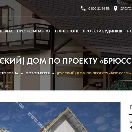
0 800 21 56 56
ДРОГОБ
ЛОВНА
ПРО КОМПАНІЮ
ТЕХНОЛОГІЇ
ПРОЕКТИ БУДИНКІВ
Н
ССКИЙ) ДОМ ПО ПРОЕКТУ «БРЮСС
ГОЛОВНА
–
ФОТОГАЛЕРЕЯ
–
(РУССКИЙ) ДОМ ПО ПРОЕКТУ «БРЮССЕЛЬ»
Ф
Н