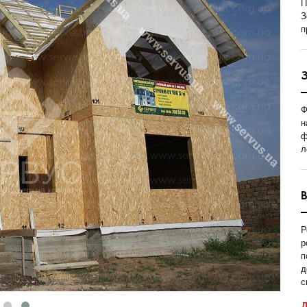
П
З
п
Ф
н
ф
л
Р
р
п
д
с
Д