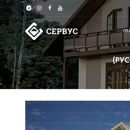
ГО
(РУ