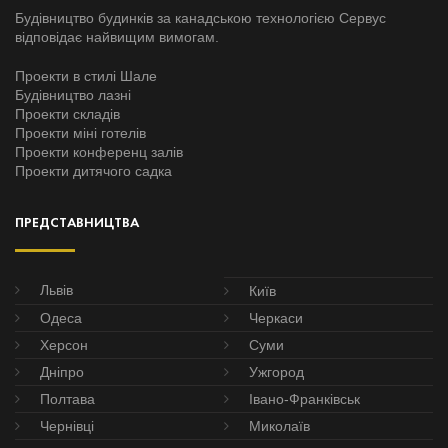
Будівництво будинків за канадською технологією Сервус
відповідає найвищим вимогам.
Проекти в стилі Шале
Будівництво лазні
Проекти складів
Проекти міні готелів
Проекти конференц залів
Проекти дитячого садка
ПРЕДСТАВНИЦТВА
Львів
Київ
Одеса
Черкаси
Херсон
Суми
Дніпро
Ужгород
Полтава
Івано-Франківськ
Чернівці
Миколаїв