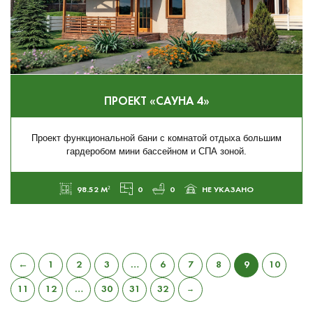
ПРОЕКТ «САУНА 4»
Проект функциональной бани с комнатой отдыха большим
гардеробом мини бассейном и СПА зоной.
98.52 М²
0
0
НЕ УКАЗАНО
←
1
2
3
…
6
7
8
9
10
11
12
…
30
31
32
→