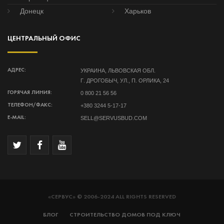
Донецк
Харьков
ЦЕНТРАЛЬНЫЙ ОФИС
УКРАИНА, ЛЬВОВСКАЯ ОБЛ.
АДРЕС:
Г. ДРОГОБЫЧ, УЛ., П. ОРЛИКА, 24
0 800 21 56 56
ГОРЯЧАЯ ЛИНИЯ:
+380 3244 5-17-17
ТЕЛЕФОН/ФАКС:
SELL@SERVUSBUD.COM
E-MAIL:
«СЕРВУС» © 2006-2024 ALL RIGHTS RESERVED
БЛОГ
СТРОИТЕЛЬСТВО ДОМОВ ПОД КЛЮЧ