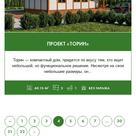
ПРОЕКТ «ТОРИН»
Торин — компактный дом, придется по вкусу тем, кто ищет
небольшой, но функциональное решение. Несмотря на свои
небольшие размеры, он...
69.15 М²
2
1
БЕЗ ГАРАЖА
←
1
2
3
4
5
6
7
…
30
31
32
→