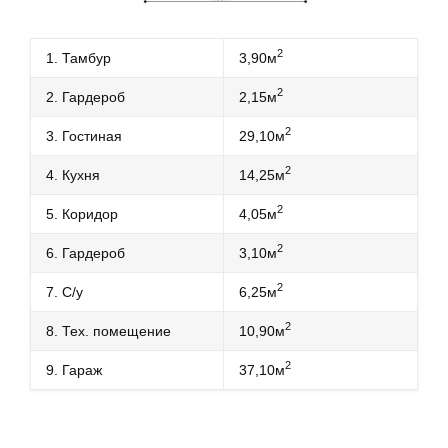
2
1. Тамбур
3,90м
2
2. Гардероб
2,15м
2
3. Гостиная
29,10м
2
4. Кухня
14,25м
2
5. Коридор
4,05м
2
6. Гардероб
3,10м
2
7. С/у
6,25м
2
8. Тех. помещение
10,90м
2
9. Гараж
37,10м